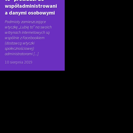
współadministrowani
a danymi osobowymi
Podmioty zamieszczające
wtyczkę „Lubię to” na swoich
witrynach internetowych są
wspólnie z Facebookiem
(dostawcą wtyczki
społecznościowej)
administratorami [...]
10 sierpnia 2019