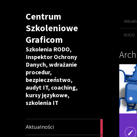
Centrum
Aktualn
Szkoleniowe
RODO
Graficom
Szkolenia RODO,
Arch
Inspektor Ochrony
Danych, wdrażanie
procedur,
bezpieczeństwo,
audyt IT, coaching,
kursy językowe,
szkolenia IT
42
Aktualności
articles